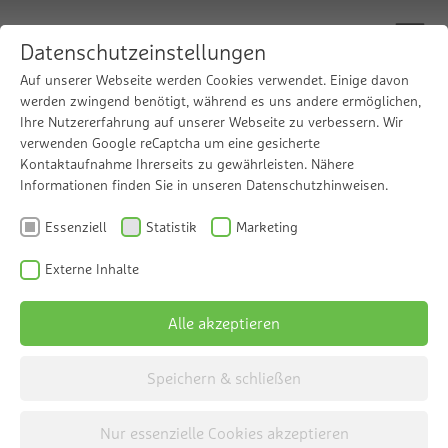
Datenschutzeinstellungen
Auf unserer Webseite werden Cookies verwendet. Einige davon
werden zwingend benötigt, während es uns andere ermöglichen,
Allgemeine Geschäftsbedingungen
Ihre Nutzererfahrung auf unserer Webseite zu verbessern. Wir
verwenden Google reCaptcha um eine gesicherte
Kontaktaufnahme Ihrerseits zu gewährleisten. Nähere
Hier finden Sie die Allgemeinen
Informationen finden Sie in unseren Datenschutzhinweisen.
Geschäftsbedingungen (AGB) der Grünbeck
Essenziell
Statistik
Marketing
Wasseraufbereitung GmbH. Diese können Sie
ganz einfach als PDF-Dokument herunterladen
Externe Inhalte
und auf Ihrem Computer speichern und/oder
ausdrucken. Diese AGBs haben auch für alle
Alle akzeptieren
Rechtsgeschäfte im elektronischen Verkehr
Speichern & schließen
Geltung.
Nur essenzielle Cookies akzeptieren