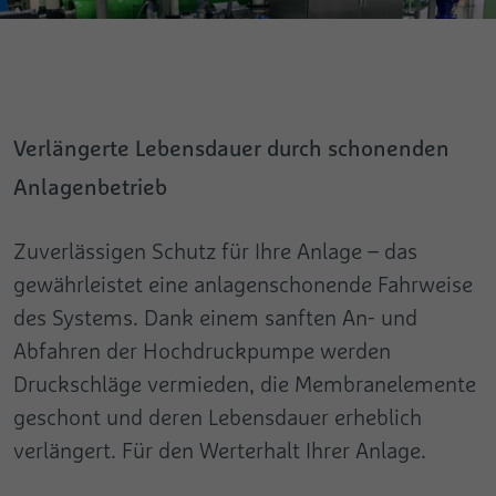
Name
pa
Anbieter
Google
Anbieter
Pingdom
Laufzeit
Session
Laufzeit
Persistent
Dieses Cookie wird benutzt, um Daten an
Verlängerte Lebensdauer durch schonenden
Registriert die Geschwindigkeit und
Google Analytics über das Gerät und
Leistung der Webseite. Diese Funktion kann
Zweck
Anlagenbetrieb
Zweck
Verhalten des Besuchers zu senden. Es
im Zusammenhang mit Statistiken und
überwacht den Besuch er auf allen Geräten
Lastenausgleich verwendet werden.
und Marketing-Kanälen.
Zuverlässigen Schutz für Ihre Anlage – das
gewährleistet eine anlagenschonende Fahrweise
Name
test_cookie
des Systems. Dank einem sanften An- und
Abfahren der Hochdruckpumpe werden
Anbieter
Google
Druckschläge vermieden, die Membranelemente
Laufzeit
1 Tag
geschont und deren Lebensdauer erheblich
verlängert. Für den Werterhalt Ihrer Anlage.
Verwendet, um zu überprüfen, ob der
Zweck
Browser des Benutzers Cookies
unterstützt.