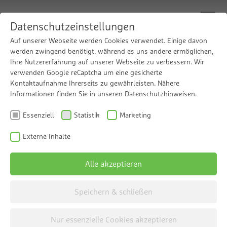
Datenschutzeinstellungen
Auf unserer Webseite werden Cookies verwendet. Einige davon
werden zwingend benötigt, während es uns andere ermöglichen,
Ihre Nutzererfahrung auf unserer Webseite zu verbessern. Wir
Innovative
verwenden Google reCaptcha um eine gesicherte
Kontaktaufnahme Ihrerseits zu gewährleisten. Nähere
Umkehros­mose­
Informationen finden Sie in unseren Datenschutzhinweisen.
Essenziell
Statistik
Marketing
technik
Externe Inhalte
Die Grünbeck Umkehrosmoseanlage
Alle akzeptieren
osmoliQ
Speichern & schließen
Nur essenzielle Cookies akzeptieren