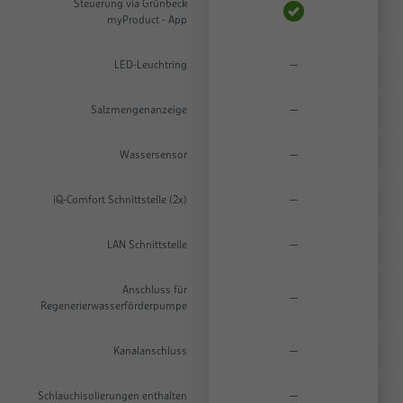
Steuerung via Grünbeck
myProduct - App
LED-Leuchtring
—
Salzmengenanzeige
—
Wassersensor
—
iQ-Comfort Schnittstelle (2x)
—
LAN Schnittstelle
—
Anschluss für
—
Regenerierwasserförderpumpe
Kanalanschluss
—
Schlauchisolierungen enthalten
—