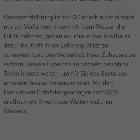
Name
pa
Produktvideo
Anbieter
Google
Anbieter
Pingdom
Wasserenthärtung ist für Grünbeck nicht einfach
Technische Daten
Laufzeit
Session
nur ein Verfahren. Indem wir dem Wasser die
Laufzeit
Persistent
Downloads
Härte nehmen, geben wir ihm etwas Kostbares
Dieses Cookie wird benutzt, um Daten an
Registriert die Geschwindigkeit und
dazu: die Kraft Ihnen Lebensqualität zu
Google Analytics über das Gerät und
Leistung der Webseite. Diese Funktion kann
Zweck
Zweck
Verhalten des Besuchers zu senden. Es
schenken. Und den Werterhalt Ihres Zuhauses zu
im Zusammenhang mit Statistiken und
überwacht den Besuch er auf allen Geräten
Lastenausgleich verwendet werden.
sichern. Unsere Experten entwickeln bewährte
und Marketing-Kanälen.
Technik stets weiter, um für Sie das Beste aus
unserem Wasser herauszuholen. Mit den
Name
test_cookie
innovativen Enthärtungsanlagen softliQ:SE
Anbieter
Google
eröffnen wir Ihnen neue Welten weichen
Wassers.
Laufzeit
1 Tag
Verwendet, um zu überprüfen, ob der
Zweck
Browser des Benutzers Cookies
unterstützt.