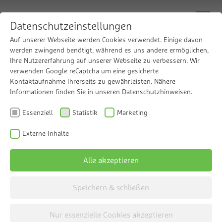
Datenschutzeinstellungen
Auf unserer Webseite werden Cookies verwendet. Einige davon
werden zwingend benötigt, während es uns andere ermöglichen,
Ihre Nutzererfahrung auf unserer Webseite zu verbessern. Wir
Intelligente Wasser­
verwenden Google reCaptcha um eine gesicherte
Kontaktaufnahme Ihrerseits zu gewährleisten. Nähere
enthärtung für mehr
Informationen finden Sie in unseren Datenschutzhinweisen.
Essenziell
Statistik
Marketing
Lebens­qualität
Externe Inhalte
Die Grünbeck-Enthärtungsanlagen
Alle akzeptieren
softliQ:SE
Speichern & schließen
softliQ:SE Modellübersicht
Nur essenzielle Cookies akzeptieren