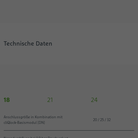
Technische Daten
18
21
24
Anschlussgröße in Kombination mit
20 / 25 / 32
cliQlock-Basismodul [DN]