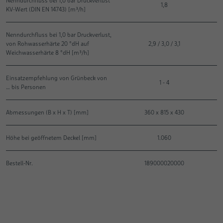
Nenndurchfluss bei 1,0 bar Druckverlust
1,8
KV-Wert (DIN EN 14743) [m³/h]
Nenndurchfluss bei 1,0 bar Druckverlust,
von Rohwasserhärte 20 °dH auf
2,9 / 3,0 / 3,1
Weichwasserhärte 8 °dH [m³/h]
Einsatzempfehlung von Grünbeck von
1 - 4
… bis Personen
Abmessungen (B x H x T) [mm]
360 x 815 x 430
Höhe bei geöffnetem Deckel [mm]
1.060
Bestell-Nr.
189000020000