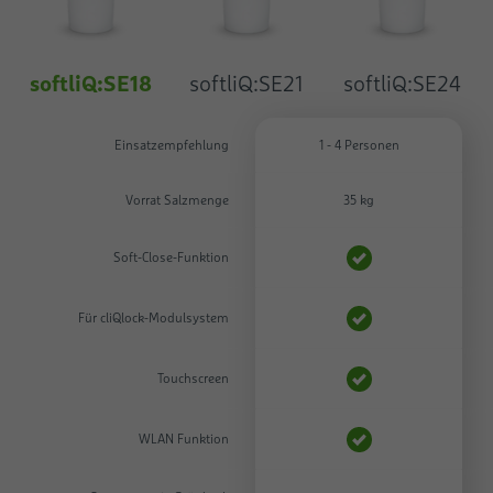
softliQ:SE18
softliQ:SE21
softliQ:SE24
Einsatzempfehlung
1 - 4 Personen
Vorrat Salzmenge
35 kg
Soft-Close-Funktion
Für cliQlock-Modulsystem
Touchscreen
WLAN Funktion