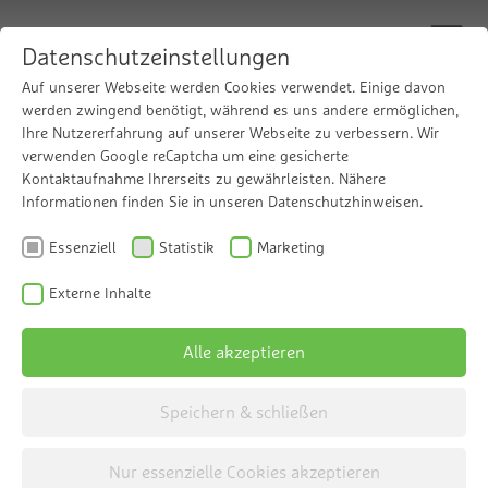
Datenschutzeinstellungen
Auf unserer Webseite werden Cookies verwendet. Einige davon
werden zwingend benötigt, während es uns andere ermöglichen,
Ihre Nutzererfahrung auf unserer Webseite zu verbessern. Wir
Komfortable
verwenden Google reCaptcha um eine gesicherte
Kontaktaufnahme Ihrerseits zu gewährleisten. Nähere
Erstbefüllung
Informationen finden Sie in unseren Datenschutzhinweisen.
Essenziell
Statistik
Marketing
Das Grünbeck desaliQ Inline-Basis-
Externe Inhalte
Füllmodul
Alle akzeptieren
Speichern & schließen
Nur essenzielle Cookies akzeptieren