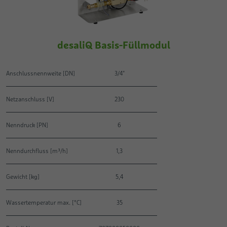
desaliQ Basis-Füllmodul
Anschlussnennweite [DN]
3/4"
Netzanschluss [V]
230
Nenndruck [PN]
6
Nenndurchfluss [m³/h]
1,3
Gewicht [kg]
5,4
Wassertemperatur max. [°C]
35