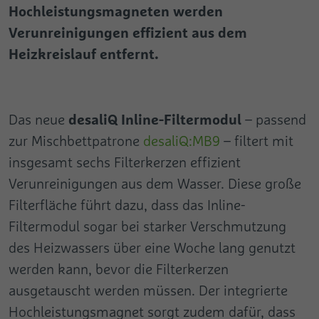
Name
pa
Hochleistungsmagneten werden
Anbieter
Google
Verunreinigungen effizient aus dem
Anbieter
Pingdom
Heizkreislauf entfernt.
Laufzeit
Session
Laufzeit
Persistent
Dieses Cookie wird benutzt, um Daten an
Registriert die Geschwindigkeit und
Google Analytics über das Gerät und
Leistung der Webseite. Diese Funktion kann
desaliQ Inline-Filtermodul
Das neue
– passend
Zweck
Zweck
Verhalten des Besuchers zu senden. Es
im Zusammenhang mit Statistiken und
überwacht den Besuch er auf allen Geräten
zur Mischbettpatrone
desaliQ:MB9
– filtert mit
Lastenausgleich verwendet werden.
und Marketing-Kanälen.
insgesamt sechs Filterkerzen effizient
Verunreinigungen aus dem Wasser. Diese große
Name
test_cookie
Filterfläche führt dazu, dass das Inline-
Filtermodul sogar bei starker Verschmutzung
Anbieter
Google
des Heizwassers über eine Woche lang genutzt
Laufzeit
1 Tag
werden kann, bevor die Filterkerzen
Verwendet, um zu überprüfen, ob der
ausgetauscht werden müssen. Der integrierte
Zweck
Browser des Benutzers Cookies
Hochleistungsmagnet sorgt zudem dafür, dass
unterstützt.