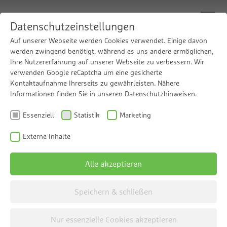
Datenschutzeinstellungen
Auf unserer Webseite werden Cookies verwendet. Einige davon
werden zwingend benötigt, während es uns andere ermöglichen,
Zuverlässige Systemabsicherung
Ihre Nutzererfahrung auf unserer Webseite zu verbessern. Wir
Der Grünbeck Systemtrenner GENO-DK 2-
verwenden Google reCaptcha um eine gesicherte
Kontaktaufnahme Ihrerseits zu gewährleisten. Nähere
Maxi
Informationen finden Sie in unseren Datenschutzhinweisen.
Essenziell
Statistik
Marketing
Der Euro-Systemtrenner GENO-DK 2-Maxi ist
eine Sicherheitseinrichtung zum Einbau in
Externe Inhalte
Wasserleitungen bei Anschluss von besonderen
Alle akzeptieren
Entnahmestellen und Apparaten an die
Trinkwasserversorgung. Er verhindert das
Speichern & schließen
Rückfließen, Rückdrücken und Rücksaugen von
verändertem Trinkwasser ins
Nur essenzielle Cookies akzeptieren
Trinkwassersystem. Die Bauart BA ist zur