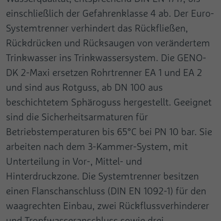
Name
pa
einschließlich der Gefahrenklasse 4 ab. Der Euro-
Anbieter
Google
Anbieter
Pingdom
Systemtrenner verhindert das Rückfließen,
Laufzeit
Session
Rückdrücken und Rücksaugen von verändertem
Laufzeit
Persistent
Trinkwasser ins Trinkwassersystem. Die GENO-
Dieses Cookie wird benutzt, um Daten an
Registriert die Geschwindigkeit und
DK 2-Maxi ersetzen Rohrtrenner EA 1 und EA 2
Google Analytics über das Gerät und
Leistung der Webseite. Diese Funktion kann
Zweck
Zweck
Verhalten des Besuchers zu senden. Es
und sind aus Rotguss, ab DN 100 aus
im Zusammenhang mit Statistiken und
überwacht den Besuch er auf allen Geräten
Lastenausgleich verwendet werden.
beschichtetem Sphäroguss hergestellt. Geeignet
und Marketing-Kanälen.
sind die Sicherheitsarmaturen für
Betriebstemperaturen bis 65°C bei PN 10 bar. Sie
Name
test_cookie
arbeiten nach dem 3-Kammer-System, mit
Anbieter
Google
Unterteilung in Vor-, Mittel- und
Hinterdruckzone. Die Systemtrenner besitzen
Laufzeit
1 Tag
einen Flanschanschluss (DIN EN 1092-1) für den
Verwendet, um zu überprüfen, ob der
waagrechten Einbau, zwei Rückflussverhinderer
Zweck
Browser des Benutzers Cookies
und Tropfwasseranschluss sowie drei
unterstützt.